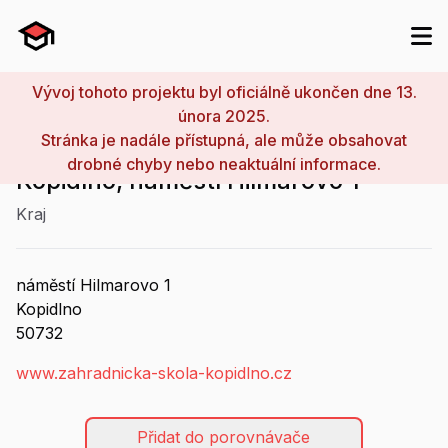
Vývoj tohoto projektu byl oficiálně ukončen dne 13.
února 2025.
Stránka je nadále přístupná, ale může obsahovat
Střední škola zahradnická,
drobné chyby nebo neaktuální informace.
Kopidlno, náměstí Hilmarovo 1
Kraj
náměstí Hilmarovo
1
Kopidlno
50732
www.zahradnicka-skola-kopidlno.cz
Přidat do porovnávače