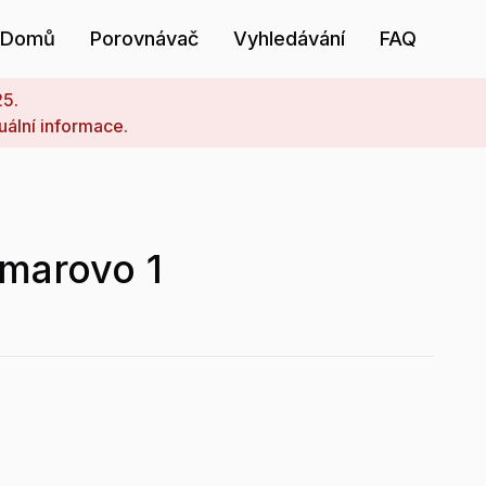
Domů
Porovnávač
Vyhledávání
FAQ
25.
uální informace.
lmarovo 1