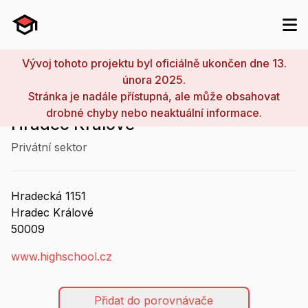
Vývoj tohoto projektu byl oficiálně ukončen dne 13.
února 2025.
Stránka je nadále přístupná, ale může obsahovat
Střední škola Sion High School,
drobné chyby nebo neaktuální informace.
Hradec Králové
Privátní sektor
Hradecká
1151
Hradec Králové
50009
www.highschool.cz
Přidat do porovnávače