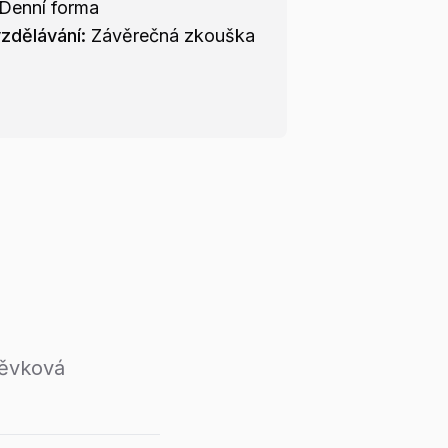
Denní forma
zdělávání:
Závěrečná zkouška
pěvková