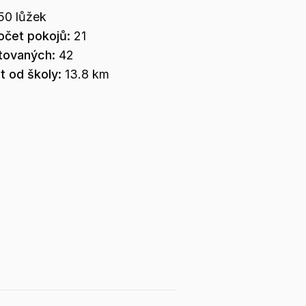
50
lůžek
očet pokojů:
21
tovaných:
42
t od školy:
13.8 km