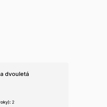
la dvouletá
roky):
2