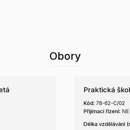
Obory
etá
Praktická ško
Kód:
78-62-C/02
Přijímací řízení:
NE
Délka vzdělávání (