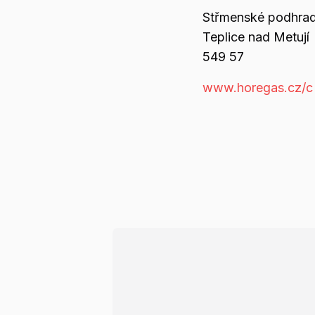
Střmenské podhrad
Teplice nad Metují
549 57
www.horegas.cz/c