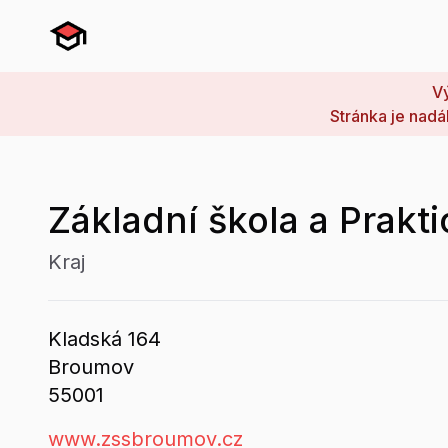
Vý
Stránka je nadá
Základní škola a Prakt
Kraj
Kladská
164
Broumov
55001
www.zssbroumov.cz