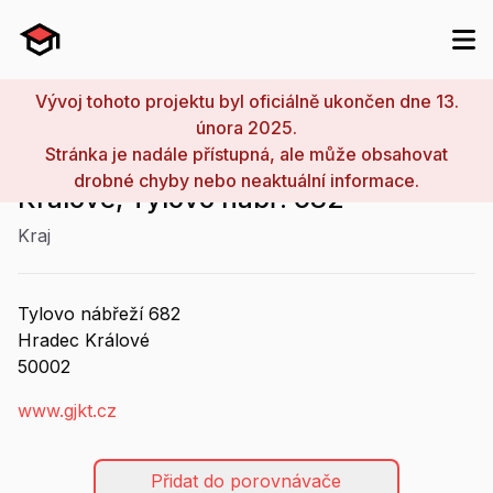
Vývoj tohoto projektu byl oficiálně ukončen dne 13.
února 2025.
Stránka je nadále přístupná, ale může obsahovat
Gymnázium J. K. Tyla, Hradec
drobné chyby nebo neaktuální informace.
Králové, Tylovo nábř. 682
Kraj
Tylovo nábřeží
682
Hradec Králové
50002
www.gjkt.cz
Přidat do porovnávače