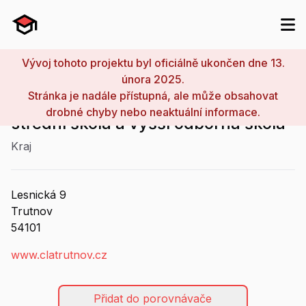
Vývoj tohoto projektu byl oficiálně ukončen dne 13.
února 2025.
Stránka je nadále přístupná, ale může obsahovat
Česká lesnická akademie Trutnov -
drobné chyby nebo neaktuální informace.
střední škola a vyšší odborná škola
Kraj
Lesnická
9
Trutnov
54101
www.clatrutnov.cz
Přidat do porovnávače