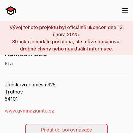
Vývoj tohoto projektu byl oficiálně ukončen dne 13.
února 2025.
Stránka je nadále přístupná, ale může obsahovat
Gymnázium, Trutnov, Jiráskovo
drobné chyby nebo neaktuální informace.
náměstí 325
Kraj
Jiráskovo náměstí
325
Trutnov
54101
www.gymnaziumtu.cz
Přidat do porovnávače