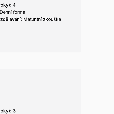
roky):
4
Denní forma
zdělávání:
Maturitní zkouška
ů
roky):
3