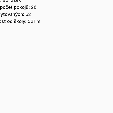
a:
96
lůžek
 počet pokojů:
26
bytovaných:
62
st od školy:
531 m