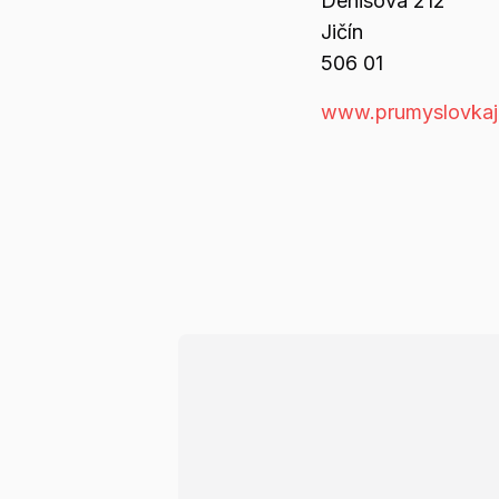
Denisova
212
Jičín
506 01
www.prumyslovkaji