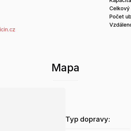
Kapacit
Celkový
Počet u
Vzdáleno
cin.cz
Mapa
Typ dopravy: