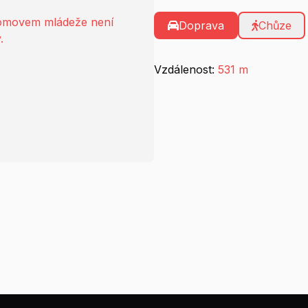
domovem mládeže není
Doprava
Chůze
.
Vzdálenost:
531 m