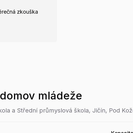
ěrečná zkouška
domov mládeže
ola a Střední průmyslová škola, Jičín, Pod Kož