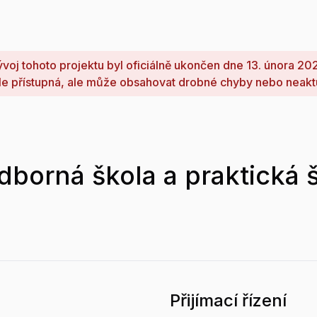
voj tohoto projektu byl oficiálně ukončen dne 13. února 20
le přístupná, ale může obsahovat drobné chyby nebo neakt
borná škola a praktická š
Přijímací řízení