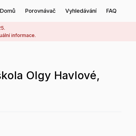
Domů
Porovnávač
Vyhledávání
FAQ
25.
uální informace.
kola Olgy Havlové,