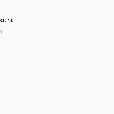
dka:
NE
8