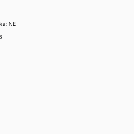
dka:
NE
8