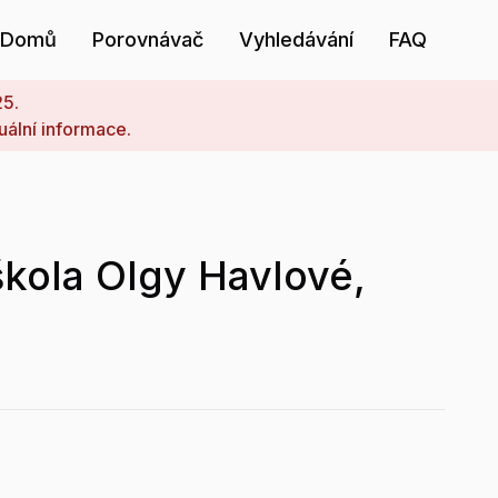
Domů
Porovnávač
Vyhledávání
FAQ
25.
uální informace.
kola Olgy Havlové,