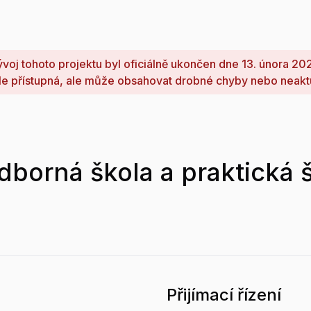
voj tohoto projektu byl oficiálně ukončen dne 13. února 20
le přístupná, ale může obsahovat drobné chyby nebo neakt
borná škola a praktická š
Přijímací řízení