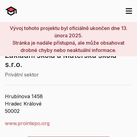
Vývoj tohoto projektu byl oficiálně ukončen dne 13.
února 2025.
Stránka je nadále přístupná, ale může obsahovat
PROINTEPO - Střední škola,
drobné chyby nebo neaktuální informace.
Základní škola a Mateřská škola
s.r.o.
Privátní sektor
Hrubínova
1458
Hradec Králové
50002
www.prointepo.org