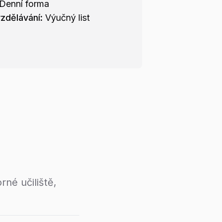
Denní forma
zdělávání:
Výučný list
né učiliště,