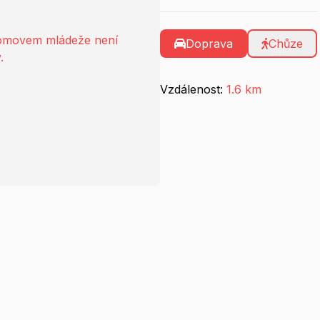
domovem mládeže není
Doprava
Chůze
.
Vzdálenost:
1.6 km