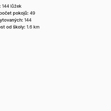
:
144
lůžek
počet pokojů:
49
bytovaných:
144
st od školy:
1.6 km