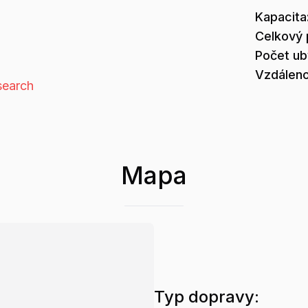
Kapacita
Celkový 
Počet u
Vzdáleno
earch
Mapa
Typ dopravy: