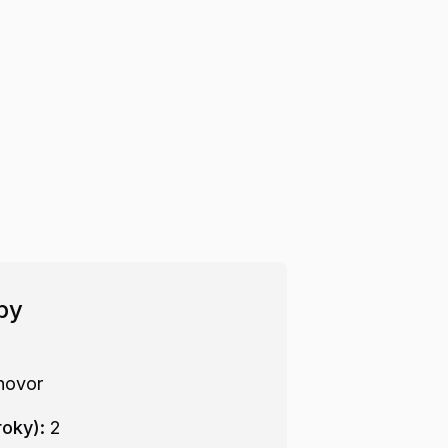
by
hovor
roky):
2